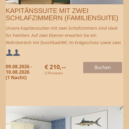
KAPITÄNSSUITE MIT ZWEI
SCHLAFZIMMERN (FAMILIENSUITE)
Unsere Kapitänssuiten mit zwei Schlafzimmern sind ideal
für Familien: Auf zwei Ebenen erwarten Sie ein
Wohnbereich mit Duschbad/WC im Erdgeschoss sowie zwei
Schlafzimmer im Obergeschoss. Mit privater Terrasse und
Mindestbelegung:
separatem Eingang bieten sie viel Komfort in ruhiger Lage
zur Landseite oder zum Innenhof.
€ 210,--
09.08.2026 -
Buchen
Maximalbelegung:
10.08.2026
2 Personen
(1 Nacht)
oder