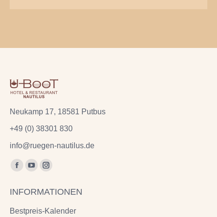
Neukamp 17, 18581 Putbus
+49 (0) 38301 830
info@ruegen-nautilus.de
Finden Sie uns auf:
Facebook
YouTube
Instagram
page
page
page
INFORMATIONEN
opens
opens
opens
in
in
in
Bestpreis-Kalender