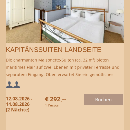
KAPITÄNSSUITEN LANDSEITE
Die charmanten Maisonette-Suiten (ca. 32 m²) bieten
maritimes Flair auf zwei Ebenen mit privater Terrasse und
separatem Eingang. Oben erwartet Sie ein gemütliches
Schlafzimmer, unten ein stilvoller Wohnbereich mit
Mindestbelegung:
Duschbad/WC.
€ 292,--
12.08.2026 -
Buchen
Maximalbelegung:
14.08.2026
1 Person
(2 Nächte)