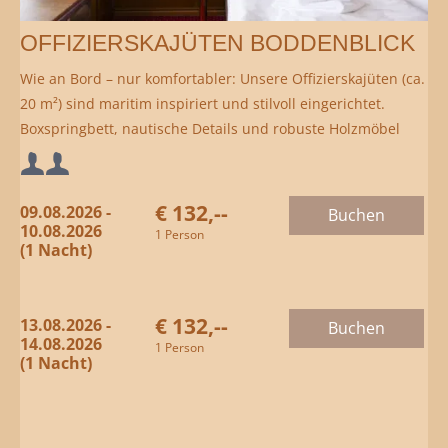
OFFIZIERSKAJÜTEN BODDENBLICK
Wie an Bord – nur komfortabler: Unsere Offizierskajüten (ca.
20 m²) sind maritim inspiriert und stilvoll eingerichtet.
Boxspringbett, nautische Details und robuste Holzmöbel
schaffen eine besondere Atmosphäre. Als Highlight
Mindestbelegung:
genießen Sie hier den Blick auf den Greifswalder Bodden.
€ 132,--
09.08.2026 -
Buchen
Maximalbelegung:
10.08.2026
1 Person
(1 Nacht)
€ 132,--
13.08.2026 -
Buchen
14.08.2026
1 Person
(1 Nacht)