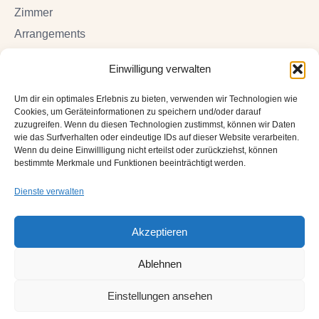
new
new
new
Zimmer
window
window
window
Arrangements
Online Tischreservierung
Einwilligung verwalten
DIE NAUTILUS
Um dir ein optimales Erlebnis zu bieten, verwenden wir Technologien wie
Cookies, um Geräteinformationen zu speichern und/oder darauf
AGB
zuzugreifen. Wenn du diesen Technologien zustimmst, können wir Daten
wie das Surfverhalten oder eindeutige IDs auf dieser Website verarbeiten.
Datenschutz
Wenn du deine Einwillligung nicht erteilst oder zurückziehst, können
Impressum
bestimmte Merkmale und Funktionen beeinträchtigt werden.
Kontakt & Anfahrt
Dienste verwalten
Cookie-Richtlinie (EU)
Akzeptieren
Ablehnen
Copyright 2025 by
Institut für Internetmarketing
Einstellungen ansehen
English
Deutsch