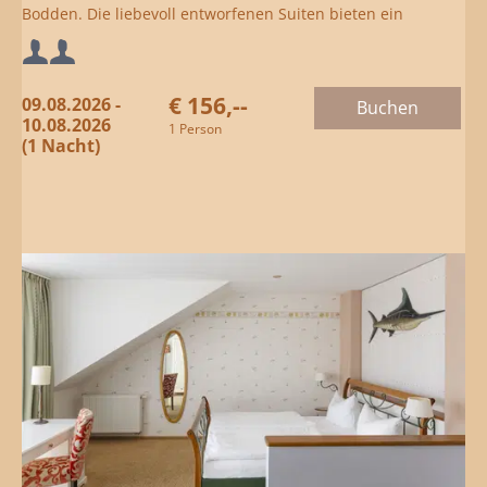
Bodden. Die liebevoll entworfenen Suiten bieten ein
gemütliches Schlafzimmer oben, unten Wohnbereich mit
Mindestbelegung:
Duschbad/WC sowie eine private Terrasse.
€ 156,--
09.08.2026 -
Buchen
Maximalbelegung:
10.08.2026
1 Person
(1 Nacht)