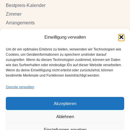
in
in
in
Bestpreis-Kalender
new
new
new
Zimmer
window
window
window
Arrangements
Online Tischreservierung
Einwilligung verwalten
DIE NAUTILUS
Um dir ein optimales Erlebnis zu bieten, verwenden wir Technologien wie
Cookies, um Geräteinformationen zu speichern und/oder darauf
AGB
zuzugreifen. Wenn du diesen Technologien zustimmst, können wir Daten
wie das Surfverhalten oder eindeutige IDs auf dieser Website verarbeiten.
Datenschutz
Wenn du deine Einwillligung nicht erteilst oder zurückziehst, können
Impressum
bestimmte Merkmale und Funktionen beeinträchtigt werden.
Kontakt & Anfahrt
Dienste verwalten
Cookie-Richtlinie (EU)
Akzeptieren
Ablehnen
Copyright 2025 by
Institut für Internetmarketing
Einstellungen ansehen