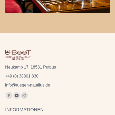
Neukamp 17, 18581 Putbus
+49 (0) 38301 830
info@ruegen-nautilus.de
Finden Sie uns auf:
Facebook
YouTube
Instagram
page
page
page
INFORMATIONEN
opens
opens
opens